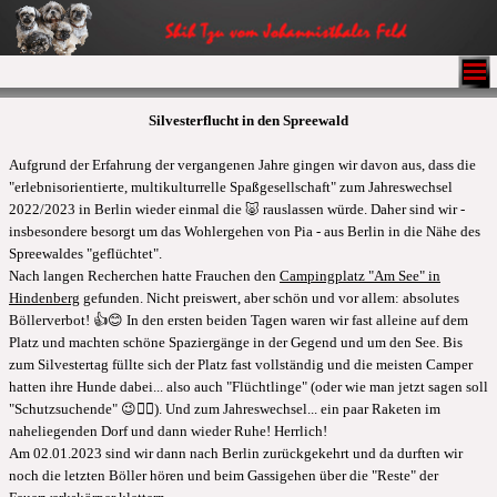
Silvesterflucht in den Spreewald
Aufgrund der Erfahrung der vergangenen Jahre gingen wir davon aus, dass die
"erlebnisorientierte, multikulturrelle Spaßgesellschaft" zum Jahreswechsel
2022/2023 in Berlin wieder einmal die 🐷 rauslassen würde. Daher sind wir -
insbesondere besorgt um das Wohlergehen von Pia - aus Berlin in die Nähe des
Spreewaldes "geflüchtet".
Nach langen Recherchen hatte Frauchen den
Campingplatz "Am See" in
Hindenberg
gefunden. Nicht preiswert, aber schön und vor allem: absolutes
Böllerverbot! 👍😊 In den ersten beiden Tagen waren wir fast alleine auf dem
Platz und machten schöne Spaziergänge in der Gegend und um den See. Bis
zum Silvestertag füllte sich der Platz fast vollständig und die meisten Camper
hatten ihre Hunde dabei... also auch "Flüchtlinge" (oder wie man jetzt sagen soll
"Schutzsuchende" 😉🤷‍♂️). Und zum Jahreswechsel... ein paar Raketen im
naheliegenden Dorf und dann wieder Ruhe! Herrlich!
Am 02.01.2023 sind wir dann nach Berlin zurückgekehrt und da durften wir
noch die letzten Böller hören und beim Gassigehen über die "Reste" der