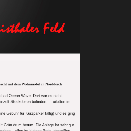
Nacht mit dem Wohnmobil in Norddeich
sbad Ocean Wave. Dort war es nicht
inzelt Steckdosen befinden... Toiletten im
eine Gebühr für Kurzparker fällig) und es ging
t Grün drum herum. Die Anlage ist sehr gut
schen... alles im kleinen Preis inbegriffen.