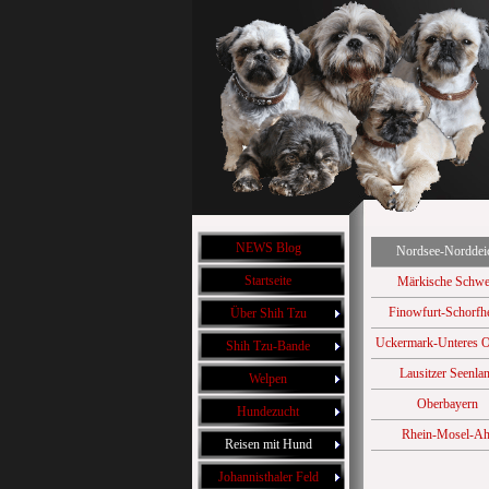
NEWS Blog
Nordsee-Norddei
Startseite
Märkische Schwe
Finowfurt-Schorfh
Über Shih Tzu
Uckermark-Unteres O
Shih Tzu-Bande
Lausitzer Seenla
Welpen
Oberbayern
Hundezucht
Rhein-Mosel-Ah
Reisen mit Hund
Johannisthaler Feld