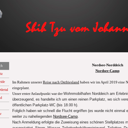
Nordsee-Norddeich
ch
Nordsee-Camp
iz
eide
Im Rahmen unserer
Reise nach Ostfriesland
haben wir im April 2019 eine 
eingeplant.
dertal
Unser erster Anlaufpunkt war der
Wohnmobilhafen Norddeich am Erlebni
nd
überzeugend, es handelte ich um einen reinen Parkplatz, wo sich vere
öffentlichen Parkplatz-WC (bis 18.00 h).
Folglich haben wir schnell die Flucht ergriffen (es wurde nicht einmal 
r
weiter zu naheliegenden
Nordsee-Camp
.
Nach Anmeldung erfolgte die Zuweisung eines schönen Stellplatzes mi
ausgestattet, Strom, Wasser, Toilettenbehälterreinigung!, Toiletten, Du