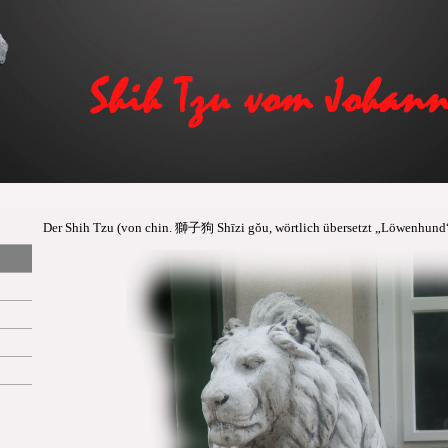
Der Shih Tzu (von chin. 獅子狗 Shīzi gǒu, wörtlich übersetzt „Löwenhund“) 