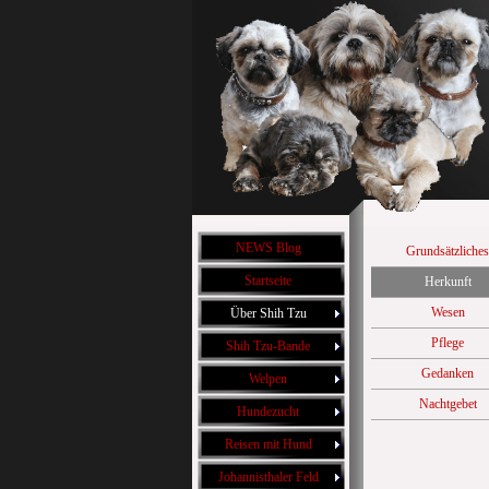
NEWS Blog
Grundsätzliches
Startseite
Herkunft
Wesen
Über Shih Tzu
Pflege
Shih Tzu-Bande
Gedanken
Welpen
Nachtgebet
Hundezucht
Reisen mit Hund
Johannisthaler Feld