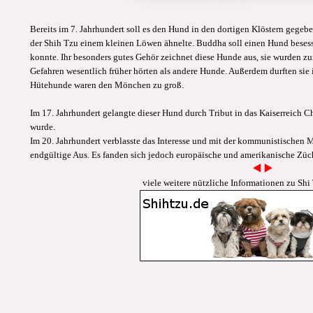
Bereits im 7. Jahrhundert soll es den Hund in den dortigen Klöstern gegeb
der Shih Tzu einem kleinen Löwen ähnelte. Buddha soll einen Hund beses
konnte. Ihr besonders gutes Gehör zeichnet diese Hunde aus, sie wurden z
Gefahren wesentlich früher hörten als andere Hunde. Außerdem durften si
Hütehunde waren den Mönchen zu groß.
Im 17. Jahrhundert gelangte dieser Hund durch Tribut in das Kaiserreich Ch
wurde.
Im 20. Jahrhundert verblasste das Interesse und mit der kommunistischen
endgültige Aus. Es fanden sich jedoch europäische und amerikanische Zü
viele weitere nützliche Informationen zu Shi T