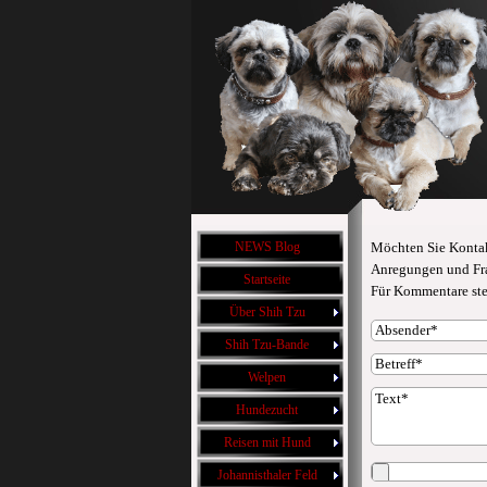
NEWS Blog
Möchten Sie Kontak
Anregungen und Fra
Startseite
Für Kommentare ste
Über Shih Tzu
Shih Tzu-Bande
Welpen
Hundezucht
Reisen mit Hund
Johannisthaler Feld