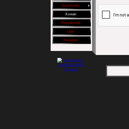
Humorvolles
Kontakt
Pfotenabdruck
Links
Disclaimer